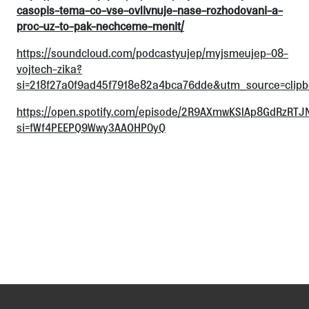
casopis-tema-co-vse-ovlivnuje-nase-rozhodovani-a-
proc-uz-to-pak-nechceme-menit/
https://soundcloud.com/podcastyujep/myjsmeujep-08-
vojtech-zika?
si=218f27a0f9ad45f7918e82a4bca76dde&utm_source=clip
https://open.spotify.com/episode/2R9AXmwKSlAp8GdRzRTJ
si=fWf4PEEPQ9Wwy3AAOHP0yQ