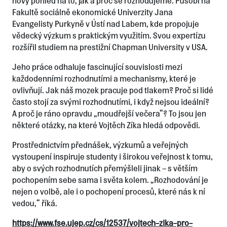
nový pohled na to, jak a proč se rozhodujeme. Působí na
Fakultě sociálně ekonomické Univerzity Jana
Evangelisty Purkyně v Ústí nad Labem, kde propojuje
vědecký výzkum s praktickým využitím. Svou expertízu
rozšířil studiem na prestižní Chapman University v USA.
Jeho práce odhaluje fascinující souvislosti mezi
každodenními rozhodnutími a mechanismy, které je
ovlivňují. Jak náš mozek pracuje pod tlakem? Proč si lidé
často stojí za svými rozhodnutími, i když nejsou ideální?
A proč je ráno opravdu „moudřejší večera“? To jsou jen
některé otázky, na které Vojtěch Zíka hledá odpovědi.
Prostřednictvím přednášek, výzkumů a veřejných
vystoupení inspiruje studenty i širokou veřejnost k tomu,
aby o svých rozhodnutích přemýšleli jinak – s větším
pochopením sebe sama i světa kolem. „Rozhodování je
nejen o volbě, ale i o pochopení procesů, které nás k ní
vedou,“ říká.
https://www.fse.ujep.cz/cs/12537/vojtech-zika-pro-