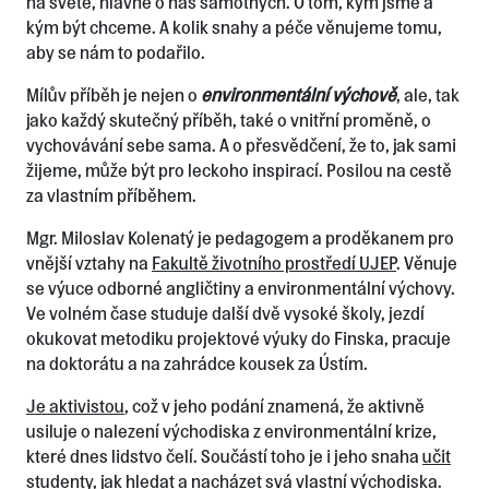
na světě, hlavně o nás samotných. O tom, kým jsme a
kým být chceme. A kolik snahy a péče věnujeme tomu,
aby se nám to podařilo.
Mílův příběh je nejen o
environmentální výchově
, ale, tak
jako každý skutečný příběh, také o vnitřní proměně, o
vychovávání sebe sama. A o přesvědčení, že to, jak sami
žijeme, může být pro leckoho inspirací. Posilou na cestě
za vlastním příběhem.
Mgr. Miloslav Kolenatý je pedagogem a proděkanem pro
vnější vztahy na
Fakultě životního prostředí UJEP
. Věnuje
se výuce odborné angličtiny a environmentální výchovy.
Ve volném čase studuje další dvě vysoké školy, jezdí
okukovat metodiku projektové výuky do Finska, pracuje
na doktorátu a na zahrádce kousek za Ústím.
Je aktivistou
, což v jeho podání znamená, že aktivně
usiluje o nalezení východiska z environmentální krize,
které dnes lidstvo čelí. Součástí toho je i jeho snaha
učit
studenty, jak hledat a nacházet svá vlastní východiska
.