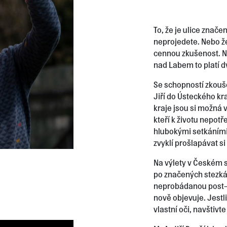
To, že je ulice znače
neprojedete. Nebo že
cennou zkušenost. N
nad Labem to platí 
Se schopností zkouše
Jiří do Ústeckého kr
kraje jsou si možná v
kteří k životu nepotř
hlubokými setkáními 
zvyklí prošlapávat si
Na výlety v Českém s
po značených stezkách
neprobádanou post-s
nově objevuje. Jestl
vlastní oči, navštivt