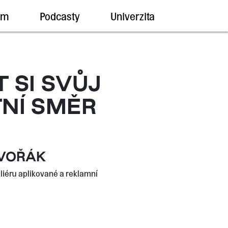
um
Podcasty
Univerzita
T SI SVŮJ
NÍ SMĚR
DVOŘÁK
liéru aplikované a reklamní