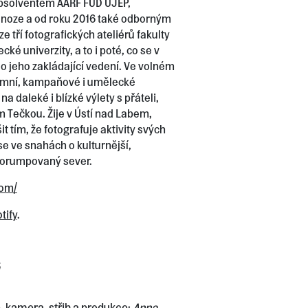
 absolventem AARF FUD UJEP,
 noze a od roku 2016 také odborným
 tří fotografických ateliérů fakulty
ké univerzity, a to i poté, co se v
o jeho zakládající vedení. Ve volném
amní, kampaňové i umělecké
na daleké i blízké výlety s přáteli,
m Tečkou. Žije v Ústí nad Labem,
 tím, že fotografuje aktivity svých
se ve snahách o kulturnější,
korumpovaný sever.
com/
tify
.
, kamera, střih a produkce:
Anna