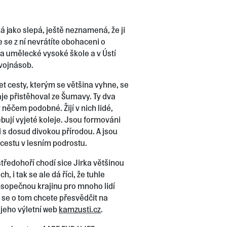
ná jako slepá, ještě neznamená, že ji
 se z ní nevrátíte obohaceni o
a umělecké vysoké škole a v Ústí
dvojnásob.
t cesty, kterým se většina vyhne, se
aje přistěhoval ze Šumavy. Ty dva
 něčem podobné. Žijí v nich lidé,
ebují vyjeté koleje. Jsou formováni
s dosud divokou přírodou. A jsou
 cestu v lesním podrostu.
tředohoří chodí sice Jirka většinou
, i tak se ale dá říci, že tuhle
opečnou krajinu pro mnoho lidí
i se o tom chcete přesvědčit na
e jeho výletní web
kamzusti.cz
.