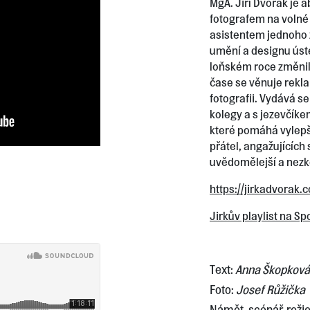
MgA. Jiří Dvořák je
fotografem na volné
asistentem jednoho ze
umění a designu ústec
loňském roce změnil
čase se věnuje rekl
fotografii. Vydává se 
kolegy a s jezevčíke
které pomáhá vylepšit
přátel, angažujících 
uvědomělejší a nez
https://jirkadvorak.
Jirkův playlist na Spo
Text:
Anna Škopková
Foto:
Josef Růžička
Námět, scénář, režie