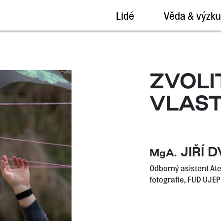
Lidé
Věda & výzk
ZVOLI
VLAST
JIŘÍ 
MgA.
Odborný asistent Ate
fotografie, FUD UJEP