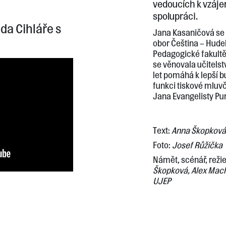
vedoucích k vzáj
spolupráci.
da Cihláře s
Jana Kasaničová se 
obor Čeština – Hude
Pedagogické fakultě 
se věnovala učitelst
let pomáhá k lepší 
funkci tiskové mluvč
Jana Evangelisty Pu
Text:
Anna Škopková
Foto:
Josef Růžička
Námět, scénář, režie
Škopková, Alex Mach
UJEP