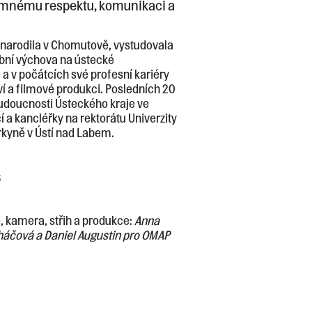
emnému respektu, komunikaci a
narodila v Chomutově, vystudovala
bní výchova na ústecké
a v počátcích své profesní kariéry
ví a filmové produkci. Posledních 20
budoucnosti Ústeckého kraje ve
í a kancléřky na rektorátu Univerzity
rkyně v Ústí nad Labem.
, kamera, střih a produkce:
Anna
áčová a Daniel Augustin pro OMAP