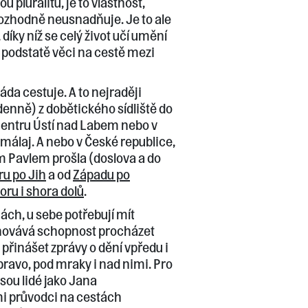
 pluralitu, je to vlastnost,
rozhodně neusnadňuje. Je to ale
díky níž se celý život učí umění
 podstatě věci na cestě mezi
áda cestuje. A to nejraději
(denně) z dobětického sídliště do
entru Ústí nad Labem nebo v
málaj. A nebo v České republice,
 Pavlem prošla (doslova a do
ru po Jih
a od
Západu po
oru i shora dolů
.
šinách, u sebe potřebují mít
chovává schopnost procházet
přinášet zprávy o dění vpředu i
pravo, pod mraky i nad nimi. Pro
jsou lidé jako Jana
i průvodci na cestách