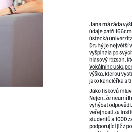
Jana má ráda výšky
údaje patří 166cm,
ústecká univerzita.
Druhý je největší 
vyšplhala po svých
hlasový rozsah, k
Vokálního uskupe
výška, kterou vyst
jako kancléřka a t
Jako tisková mluv
Nejen, že neumí lh
vyhýbat odpovědi. 
veřejnosti za instit
studentů a 1000 z
podporující již z 