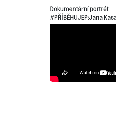
Dokumentární portrét
#PŘÍBĚHUJEP:Jana Kas