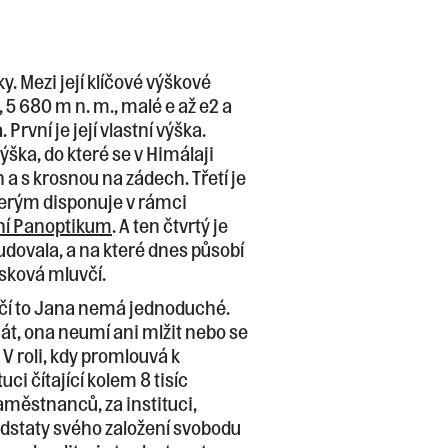
. Mezi její klíčové výškové
 5 680 m n. m., malé e až e2 a
 První je její vlastní výška.
výška, do které se v Himálaji
 a s krosnou na zádech. Třetí je
terým disponuje v rámci
ní Panoptikum
. A ten čtvrtý je
udovala, a na které dnes působí
isková mluvčí.
čí to Jana nemá jednoduché.
át, ona neumí ani mlžit nebo se
V roli, kdy promlouvá k
uci čítající kolem 8 tisíc
aměstnanců, za instituci,
podstaty svého založení svobodu