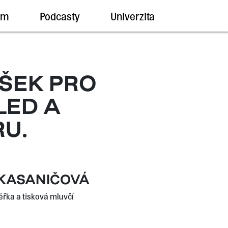
um
Podcasty
Univerzita
ŠEK PRO
LED A
U.
KASANIČOVÁ
éřka a tisková mluvčí