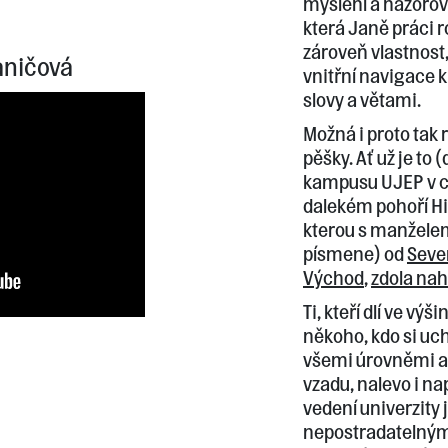
myšlení a názorovou
která Janě práci 
zároveň vlastnost, 
aničová
vnitřní navigace k
slovy a větami.
Možná i proto tak r
pěšky. Ať už je to 
kampusu UJEP v c
dalekém pohoří Hi
kterou s manželem
písmene) od
Seve
Východ
,
zdola nah
Ti, kteří dlí ve vý
někoho, kdo si u
všemi úrovněmi a 
vzadu, nalevo i na
vedení univerzity 
nepostradatelným