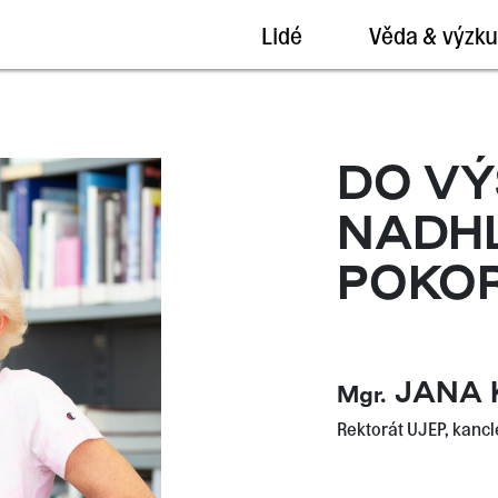
Lidé
Věda & výzk
DO VÝ
NADH
POKOR
JANA 
Mgr.
Rektorát UJEP, kancl