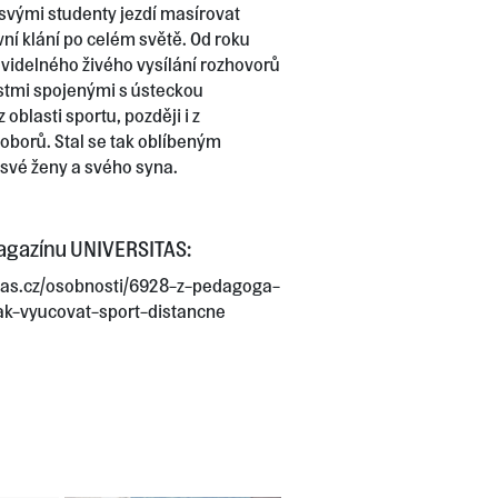
vými studenty jezdí masírovat
ní klání po celém světě. Od roku
avidelného živého vysílání rozhovorů
tmi spojenými s ústeckou
 oblasti sportu, později i z
oborů. Stal se tak oblíbeným
své ženy a svého syna.
magazínu UNIVERSITAS:
itas.cz/osobnosti/6928-z-pedagoga-
k-vyucovat-sport-distancne