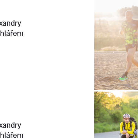
exandry
ihlářem
exandry
ihlářem