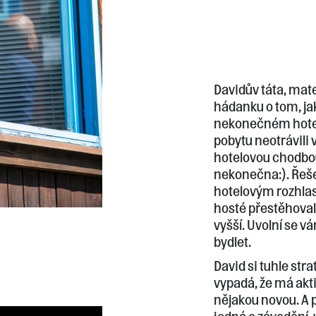
Davidův táta, mat
hádanku o tom, ja
nekonečném hotelu
pobytu neotrávil
hotelovou chodbou
nekonečna:). Řeše
hotelovým rozhlas
hosté přestěhovali
vyšší. Uvolní se vá
bydlet.
David si tuhle strat
vypadá, že má akti
nějakou novou. A po