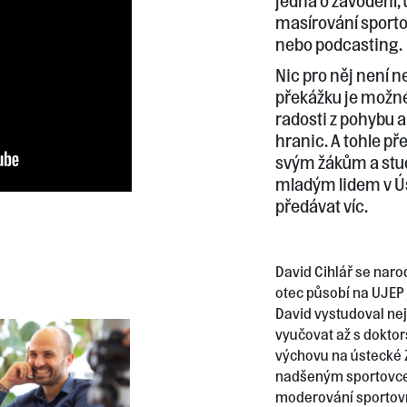
jedná o závodění, 
masírování sporto
nebo podcasting.
Nic pro něj není n
překážku je možné 
radosti z pohybu a
hranic. A tohle p
svým žákům a stud
mladým lidem v Ús
předávat víc.
David Cihlář se narod
otec působí na UJEP
David vystudoval nej
vyučovat až s doktor
výchovu na ústecké 
nadšeným sportovce
moderování sportovní