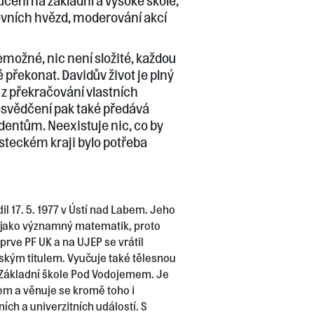
učení na základní a vysoké škole,
vních hvězd, moderování akcí
emožné, nic není složité, každou
překonat. Davidův život je plný
 z překračování vlastních
řesvědčení pak také předává
entům. Neexistuje nic, co by
teckém kraji bylo potřeba
il 17. 5. 1977 v Ústí nad Labem. Jeho
 jako významný matematik, proto
prve PF UK a na UJEP se vrátil
ským titulem. Vyučuje také tělesnou
Základní škole Pod Vodojemem. Je
m a věnuje se kromě toho i
ch a univerzitních událostí. S