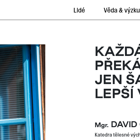
Lidé
Věda & výzk
KAŽD
PŘEKÁ
JEN Š
LEPŠÍ
DAVID 
Mgr.
Katedra tělesné vých