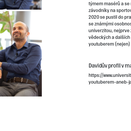
týmem masérů a se s
závodníky na sportov
2020 se pustil do pr
se známými osobnos
univerzitou, nejprve z
vědeckých a dalších 
youtuberem (nejen) 
Davidův profil v 
https://www.univers
youtuberem-aneb-ja