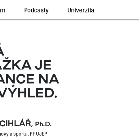
um
Podcasty
Univerzita
Á
ŽKA JE
ANCE NA
 VÝHLED.
CIHLÁŘ
,
Ph.D.
ovy a sportu, PF UJEP