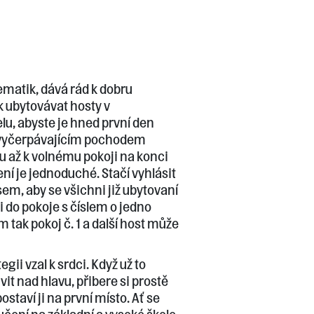
ematik, dává rád k dobru
k ubytovávat hosty v
, abyste je hned první den
i vyčerpávajícím pochodem
 až k volnému pokoji na konci
ní je jednoduché. Stačí vyhlásit
em, aby se všichni již ubytovaní
 do pokoje s číslem o jedno
m tak pokoj č. 1 a další host může
egii vzal k srdci. Když už to
vit nad hlavu, přibere si prostě
staví ji na první místo. Ať se